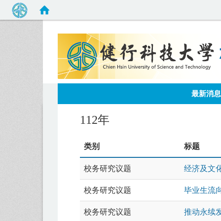
:::
最新消息
112年
类别
标题
校务研究议题
经济及文
校务研究议题
毕业生流向
校务研究议题
推动永续发