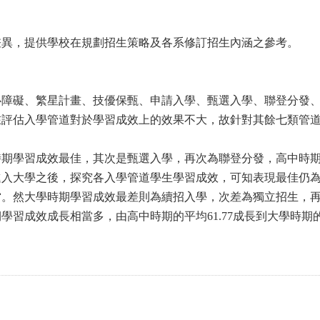
差異，提供學校在規劃招生策略及各系修訂招生內涵之參考。
心障礙、繁星計畫、技優保甄、申請入學、甄選入學、聯登分發
在評估入學管道對於學習成效上的效果不大，故針對其餘七類管
時期學習成效最佳，其次是甄選入學，再次為聯登分發，高中時
進入大學之後，探究各入學管道學生學習成效，可知表現最佳仍
當。然大學時期學習成效最差則為續招入學，次差為獨立招生，
習成效成長相當多，由高中時期的平均61.77成長到大學時期的