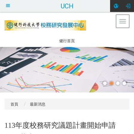
UCH
Togg
健行科大校務研
navig
究發展中心
:::
健行首頁
首頁
最新消息
113年度校務研究議題計畫開始申請