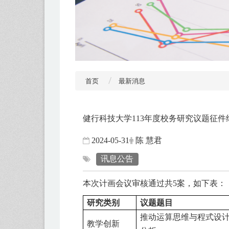
首页
最新消息
健行科技大学113年度校务研究议题征件
2024-05-31
陈 慧君
讯息公告
本次计画会议审核通过共5案，如下表：
研究类别
议题题目
推动运算思维与程式设
教学创新