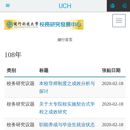
UCH
Togg
健行科大校务研
navig
究发展中心
:::
健行首页
108年
类别
标题
张贴日期
校务研究议题
本校导师制度之成效分析与
2020-02-18
探讨
校务研究议题
关于大专院校实施契合式学
2020-02-18
程之成效研究
校务研究议题
职能养成与毕业生就业状态
2020-02-18