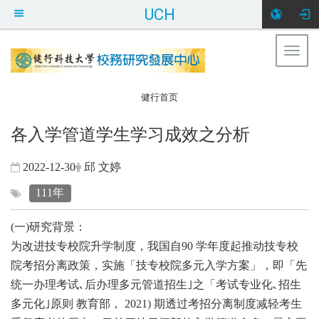
UCH
Togg
健行科大校务研
navig
究发展中心
:::
健行首页
各入学管道学生学习成效之分析
2022-12-30
邱 文婷
111年
(一)研究背景：
为改进技专校院升学制度，我国自90 学年度起推动技专校
院考招分离政策，实施「技专校院多元入学方案」，即「先
统一办理考试､后办理多元管道招生｣之「考试专业化､招生
多元化｣原则 教育部， 2021) 期透过考招分离制度减轻考生