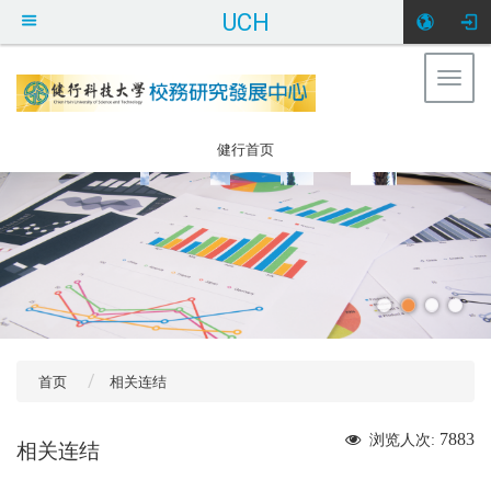
UCH
Togg
健行科大校务研
navig
究发展中心
:::
健行首页
首页
相关连结
7883
浏览人次:
相关连结