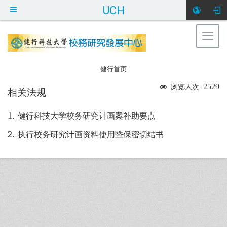
UCH
Togg
健行科大校务研
navig
究发展中心
:::
健行首页
2529
浏览人次:
相关法规
1.
健行科技大学校务研究计画案补助要点
2.
执行校务研究计画资料使用暨保密切结书