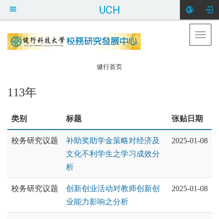
UCH
Togg
健行科大校务研
navig
究发展中心
:::
健行首页
113年
类别
标题
张贴日期
校务研究议题
补助奖助学金策略对经济及
2025-01-08
文化不利学生之学习成效分
析
校务研究议题
创新创业活动对教师创新创
2025-01-08
业能力影响之分析