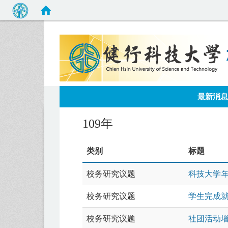
:::
最新消息
109年
类别
标题
校务研究议题
科技大学
校务研究议题
学生完成
校务研究议题
社团活动