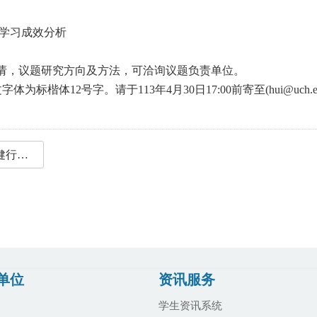
之学习成效分析
请，议题研究方向及方法，可洽询议题负责单位。
为标楷体12号字。请于113年4月30日17:00前寄至(hui@uch.ed
研究教师-健行科技大学113年度校务研究议题计画申请书-0430收件截止.docx
单位
资讯服务
学生资讯系统