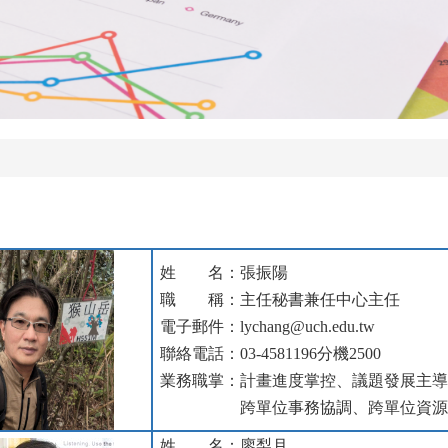
姓 名：張振陽
職 稱：主任秘書兼任中心主任
電子郵件：
lychang
@uch.edu.tw
聯絡電話：03-4581196分機2500
業務職掌：計畫進度掌控、議題發展主
跨單位事務協調、跨單位資源整
姓 名：廖梨月