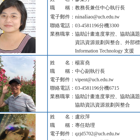
職 稱：教務長兼任中心執行長
ninaliao
電子郵件：
@uch.edu.tw
聯絡電話：03-4581196分機3300
業務職掌：協助計畫進度掌控、協助議
資訊資源規劃與整合、外部標竿
Information Technology 支援
姓 名：
楊富堯
職 稱：中心副執行長
電子郵件：
vipent@uch.edu.tw
聯絡電話：03-4581196
分機6715
業務職掌：協助計畫進度掌控、協助議
協助資訊資源規劃與整合
姓 名：盧欣萍
職 稱：
專任助理
電子郵件：qzjd5702
@uch.edu.tw