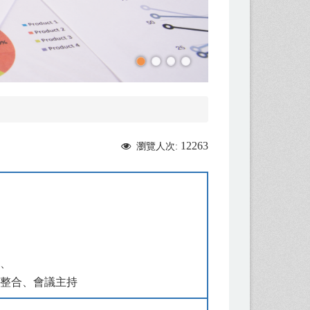
12263
瀏覽人次:
導、
合、會議主持